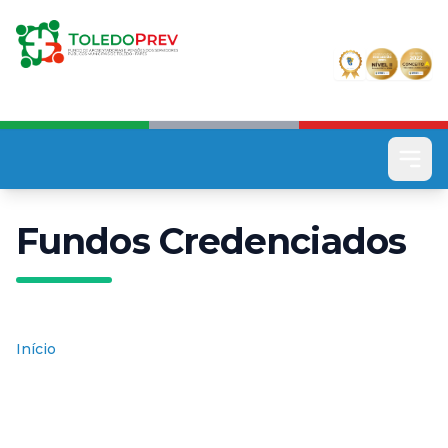
Pular
para
o
conteúdo
principal
Fundos Credenciados
Início