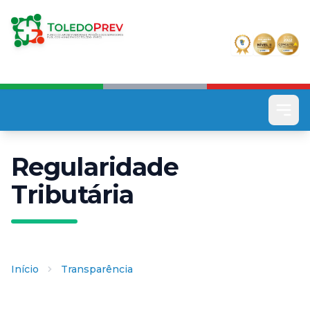
Pular
para
o
conteúdo
principal
Regularidade
Tributária
Início
Transparência